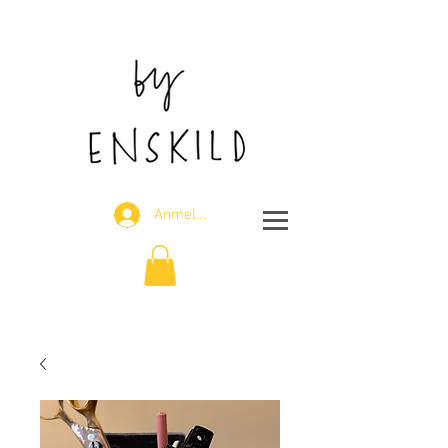
J
Anmelden