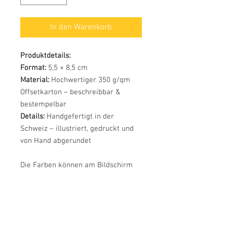
In den Warenkorb
Produktdetails:
Format:
5,5 × 8,5 cm
Material:
Hochwertiger 350 g/qm
Offsetkarton – beschreibbar &
bestempelbar
Details:
Handgefertigt in der
Schweiz – illustriert, gedruckt und
von Hand abgerundet
Die Farben können am Bildschirm
etwas vom Produkt abweichen.
In meinem Shop findest du weitere
Mini-Karten für verschiedene
Anlässe.