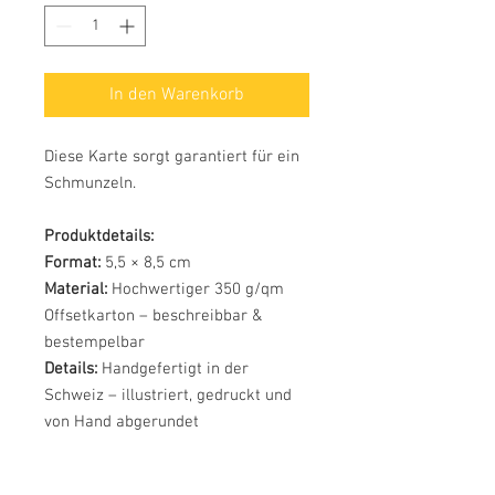
In den Warenkorb
Diese Karte sorgt garantiert für ein
Schmunzeln.
Produktdetails:
Format:
5,5 × 8,5 cm
Material:
Hochwertiger 350 g/qm
Offsetkarton – beschreibbar &
bestempelbar
Details:
Handgefertigt in der
Schweiz – illustriert, gedruckt und
von Hand abgerundet
Die Farben können am Bildschirm