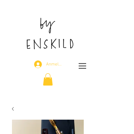
J
Anmelden