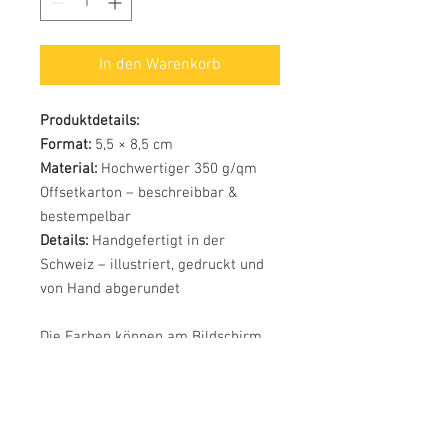
In den Warenkorb
Produktdetails:
Format:
5,5 × 8,5 cm
Material:
Hochwertiger 350 g/qm
Offsetkarton – beschreibbar &
bestempelbar
Details:
Handgefertigt in der
Schweiz – illustriert, gedruckt und
von Hand abgerundet
Die Farben können am Bildschirm
etwas vom Produkt abweichen.
In meinem Shop findest du weitere
Mini-Karten für verschiedene