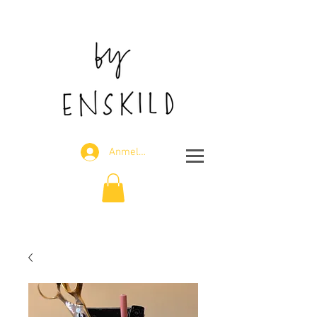
J
Anmelden